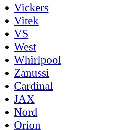
Vickers
Vitek
VS
West
Whirlpool
Zanussi
Cardinal
JAX
Nord
Orion