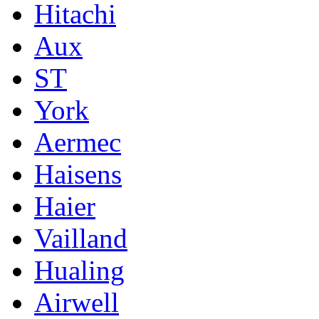
Hitachi
Aux
ST
York
Aermec
Haisens
Haier
Vailland
Hualing
Airwell