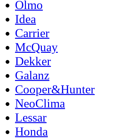
Olmo
Idea
Carrier
McQuay
Dekker
Galanz
Cooper&Hunter
NeoClima
Lessar
Honda