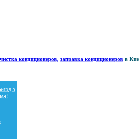
чистка кондиционеров,
заправка кондиционеров
в Кие
игад в
!
емя
0