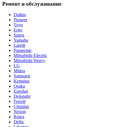
Ремонт и обслуживание
Daikin
Pioneer
Toyo
Ergo
Supra
Yamaha
Laretti
Panasonic
Mitsubishi Electric
Mitsubishi Heavy
LG
Midea
Samsung
Kentatsu
Osaka
Eurofan
Delonghi
Ferroli
Chunlan
Nexon
Rotex
Delfa
Liberton