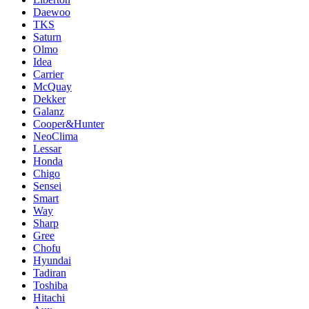
Daewoo
TKS
Saturn
Olmo
Idea
Carrier
McQuay
Dekker
Galanz
Cooper&Hunter
NeoClima
Lessar
Honda
Chigo
Sensei
Smart
Way
Sharp
Gree
Chofu
Hyundai
Tadiran
Toshiba
Hitachi