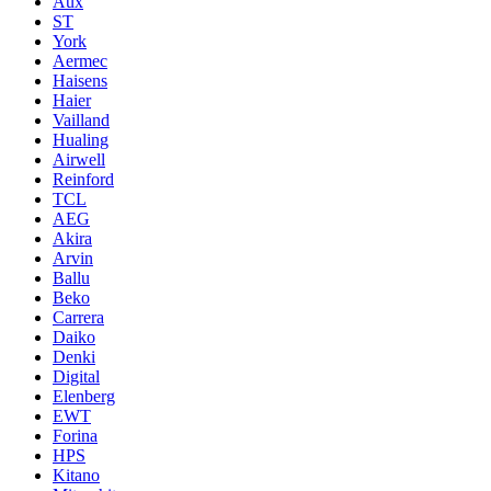
Aux
ST
York
Aermec
Haisens
Haier
Vailland
Hualing
Airwell
Reinford
TCL
AEG
Akira
Arvin
Ballu
Beko
Carrera
Daiko
Denki
Digital
Elenberg
EWT
Forina
HPS
Kitano