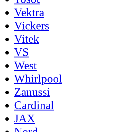
Vektra
Vickers
Vitek
VS
West
Whirlpool
Zanussi
Cardinal
JAX
Nord