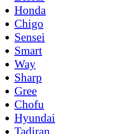
Honda
Chigo
Sensei
Smart
Way
Sharp
Gree
Chofu
Hyundai
Tadiran