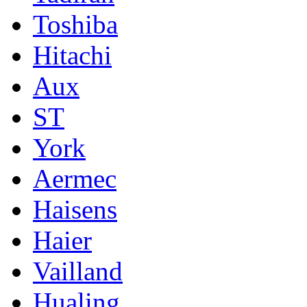
Toshiba
Hitachi
Aux
ST
York
Aermec
Haisens
Haier
Vailland
Hualing