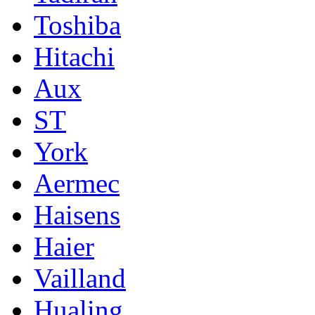
Toshiba
Hitachi
Aux
ST
York
Aermec
Haisens
Haier
Vailland
Hualing