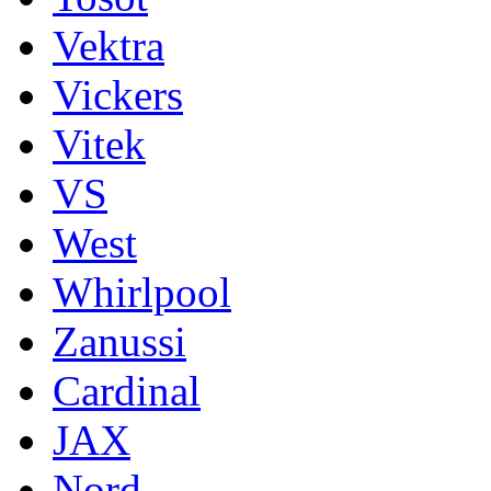
Vektra
Vickers
Vitek
VS
West
Whirlpool
Zanussi
Cardinal
JAX
Nord