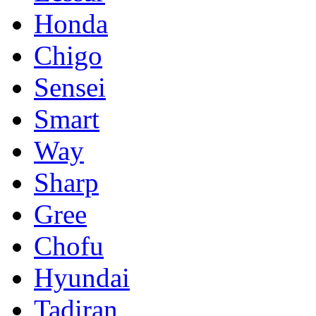
Honda
Chigo
Sensei
Smart
Way
Sharp
Gree
Chofu
Hyundai
Tadiran