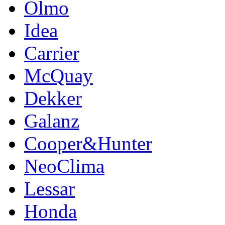
Olmo
Idea
Carrier
McQuay
Dekker
Galanz
Cooper&Hunter
NeoClima
Lessar
Honda