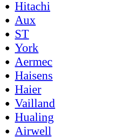
Hitachi
Aux
ST
York
Aermec
Haisens
Haier
Vailland
Hualing
Airwell