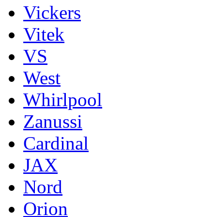
Vickers
Vitek
VS
West
Whirlpool
Zanussi
Cardinal
JAX
Nord
Orion